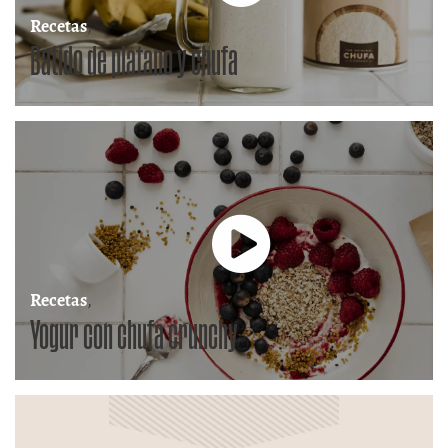
Recetas
,
Batido de plátano y chufa
Recetas
,
Yogur con chufa crunchy