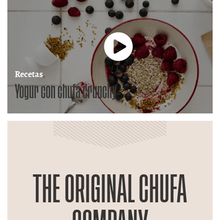
Recetas
,
Yogur con chufa crunchy
THE ORIGINAL CHUFA